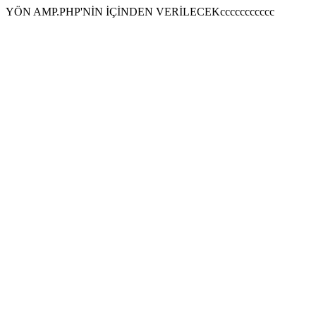
YÖN AMP.PHP'NİN İÇİNDEN VERİLECEKccccccccccc