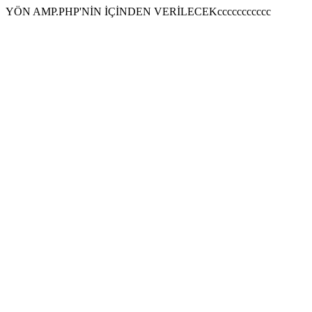
YÖN AMP.PHP'NİN İÇİNDEN VERİLECEKccccccccccc