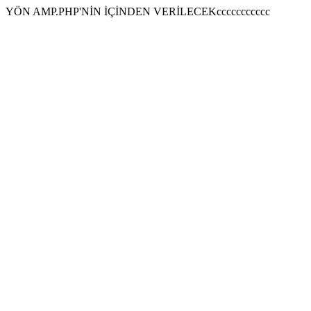
YÖN AMP.PHP'NİN İÇİNDEN VERİLECEKccccccccccc